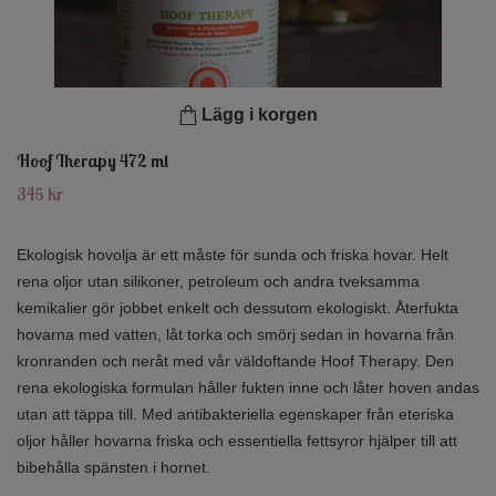
Lägg i korgen
Hoof Therapy 472 ml
345 kr
Ekologisk hovolja är ett måste för sunda och friska hovar. Helt
rena oljor utan silikoner, petroleum och andra tveksamma
kemikalier gör jobbet enkelt och dessutom ekologiskt. Återfukta
hovarna med vatten, låt torka och smörj sedan in hovarna från
kronranden och neråt med vår väldoftande Hoof Therapy. Den
rena ekologiska formulan håller fukten inne och låter hoven andas
utan att täppa till. Med antibakteriella egenskaper från eteriska
oljor håller hovarna friska och essentiella fettsyror hjälper till att
bibehålla spänsten i hornet.