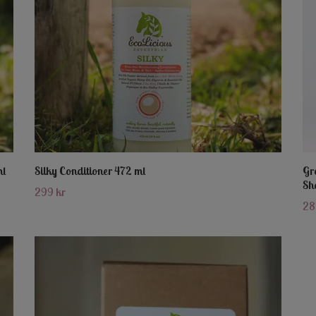
ml
Silky Conditioner 472 ml
Gr
Sh
299 kr
28