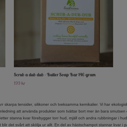
Scrub a dub dub - Butter Soap Bar 146 gram
199 kr
skarpa tensider, silikoner och tveksamma kemikalier. Vi har ekologisk
n anledning att använda produkter som tvättar bort mer än bara smutsen 
 fetter stanna kvar förebygger torr hud, mjäll och andra rubbningar i
t blir det svårt att skölja ur allt. En del av hästschampot stannar kvar i 