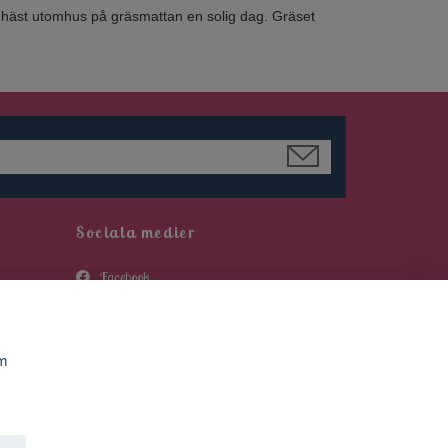
in häst utomhus på gräsmattan en solig dag. Gräset
Sociala medier
Facebook
Instagram
Tiktok
om