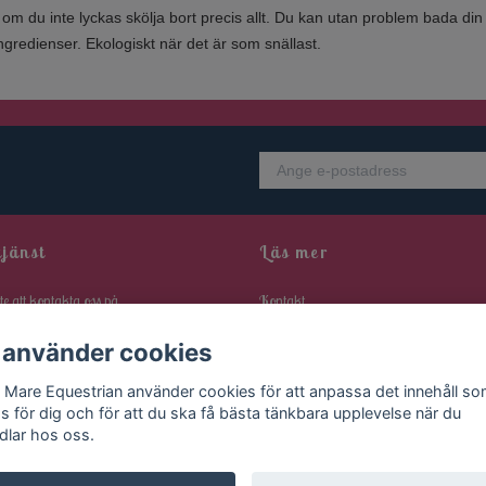
 om du inte lyckas skölja bort precis allt. Du kan utan problem bada d
gredienser. Ekologiskt när det är som snällast.
jänst
Läs mer
te att kontakta oss på
Kontakt
equestrian@gmail.com
eller hör av dig
Frakt & leverans
 använder cookies
kontaktformulär
Retur & reklammation
 Mare Equestrian använder cookies för att anpassa det innehåll s
Allmänna villkor
as för dig och för att du ska få bästa tänkbara upplevelse när du
dlar hos oss.