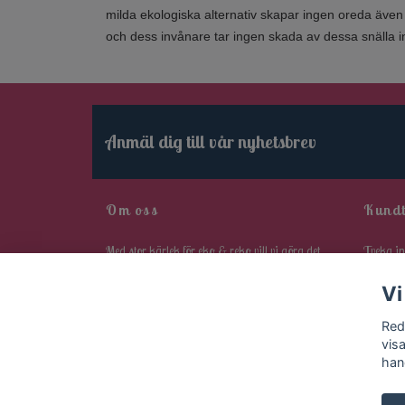
milda ekologiska alternativ skapar ingen oreda även
och dess invånare tar ingen skada av dessa snälla in
Anmäl dig till vår nyhetsbrev
Om oss
Kundt
Med stor kärlek för eko & reko vill vi göra det
Tveka in
lätt att välja rena alternativ då bara det bästa är
redmare
Vi
gott nog för både dig och din häst.
via vårt
Red
vis
han