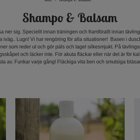
Shampo & Balsam
sa ner sig. Speciellt innan träningen och framförallt innan tävli
a iväg.. Lugn! Vi har rengöring för alla situationer! Basen i du
oner som reder ut och gör päls och tagel silkesmjukt. På tävling
gsskåpet och läcker inte. För akuta fläckar eller när det är för kall
rsta av. Funkar varje gång! Fläckiga vita ben och smutsiga bläsa