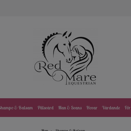
Shampo & Balsam
Pälsvård
Man & Svans
Hovar
Vårdande
För
Hem
Shampo & Balsam