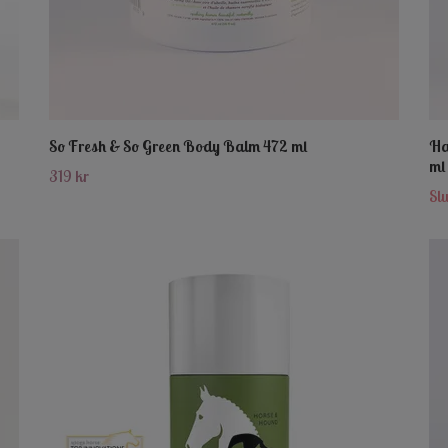
So Fresh & So Green Body Balm 472 ml
Ha
ml
319 kr
Slu