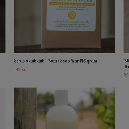
Scrub a dub dub - Butter Soap Bar 146 gram
Bl
Tr
199 kr
28