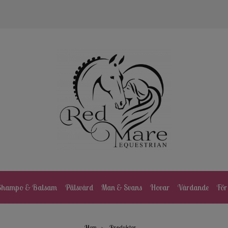
Shampo & Balsam
Pälsvård
Man & Svans
Hovar
Vårdande
För
Hem
Produkter