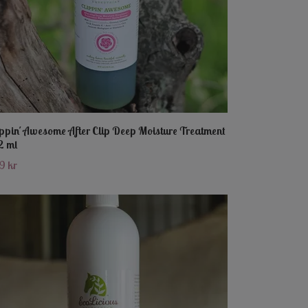
ippin´Awesome After Clip Deep Moisture Treatment
2 ml
9 kr