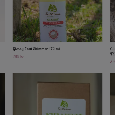
Glossy Coat Shimmer 472 ml
Cl
47
299 kr
39